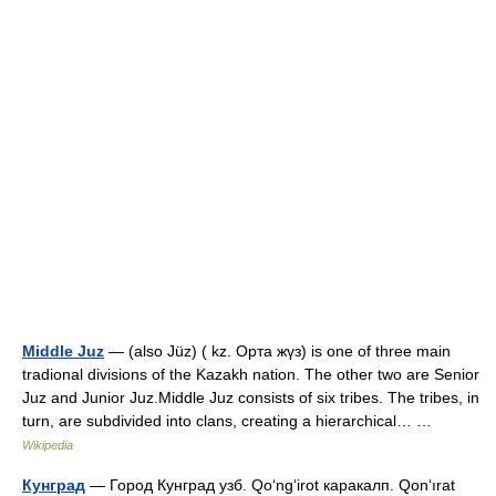
Middle Juz
— (also Jüz) ( kz. Орта жүз) is one of three main
tradional divisions of the Kazakh nation. The other two are Senior
Juz and Junior Juz.Middle Juz consists of six tribes. The tribes, in
turn, are subdivided into clans, creating a hierarchical… …
Wikipedia
Кунград
— Город Кунград узб. Qo‘ng‘irot каракалп. Qon‘ırat