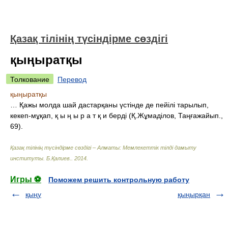
Қазақ тілінің түсіндірме сөздігі
қыңыратқы
Толкование
Перевод
қыңыратқы
… Қажы молда шай дастарқаны үстінде де пейілі тарылып,
кекеп-мұқап, қ ы ң ы р а т қ и берді (Қ.Жұмаділов, Таңғажайып.,
69).
Қазақ тілінің түсіндірме сөздігі – Алматы: Мемлекеттік тілді дамыту
институты
.
Б.Қалиев.
.
2014
.
Игры ⚽
Поможем решить контрольную работу
қыңу
қыңырқан