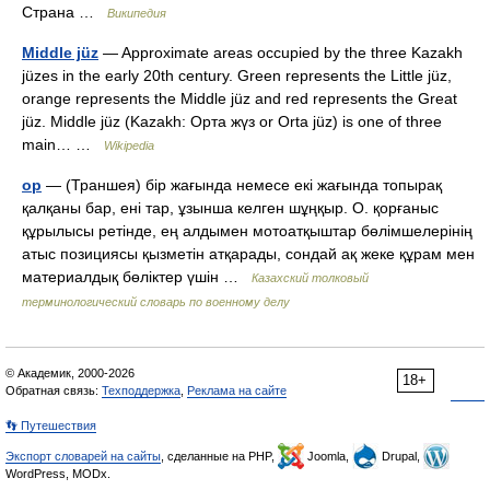
Страна …
Википедия
Middle jüz
— Approximate areas occupied by the three Kazakh
jüzes in the early 20th century. Green represents the Little jüz,
orange represents the Middle jüz and red represents the Great
jüz. Middle jüz (Kazakh: Орта жүз or Orta jüz) is one of three
main… …
Wikipedia
ор
— (Траншея) бір жағында немесе екі жағында топырақ
қалқаны бар, ені тар, ұзынша келген шұңқыр. О. қорғаныс
құрылысы ретінде, ең алдымен мотоатқыштар бөлімшелерінің
атыс позициясы қызметін атқарады, сондай ақ жеке құрам мен
материалдық бөліктер үшін …
Казахский толковый
терминологический словарь по военному делу
© Академик, 2000-2026
18+
Обратная связь:
Техподдержка
,
Реклама на сайте
👣 Путешествия
Экспорт словарей на сайты
, сделанные на PHP,
Joomla,
Drupal,
WordPress, MODx.