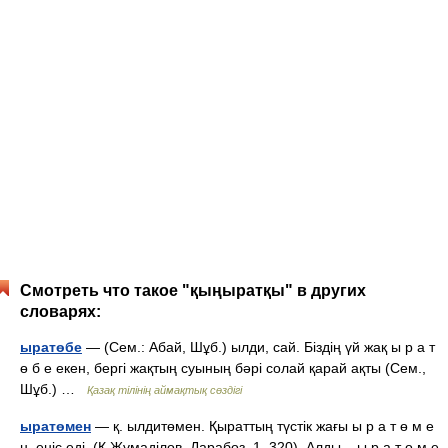
Смотреть что такое "қыңыратқы" в других
словарях:
ыратөбе
— (Сем.: Абай, Шұб.) ылди, сай. Біздің үй жақ ы р а т
ө б е екен, бергі жақтың суының бәрі солай қарай ақты (Сем.,
Шұб.) …
Қазақ тілінің аймақтық сөздігі
ыратөмен
— қ. ылдитөмен. Қыраттың түстік жағы ы р а т ө м е
н, еңіс еді. (Қ.Жұмаділов, Дарабоз, 1, 320). Алды – ы р а т ө м е