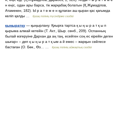
н еңіс, одан ары барса, тік жарқабақ болатын (Қ.Жұмаділов,
Атамекен, 182). Ы р а т ө м е н құлаған аш қыран қас қағымда
келіп қалды …
Қазақ тілінің түсіндірме сөздігі
қыңыратқу
— қыңырлану. Қиырға тартса қ ы ң ы р а т қ ы п
қырыма алмай кетейін (Т. Ахт., Шыр. сөнб., 209). Оспанның
былай өзгеруіне Дархан да аң таң, есейген соң ес кірейін деген
шығар» – деп қ ы ң ы р а т қ ым а й емес – жарқын сөйлесе
бастаған (О. Бөк., Өз… …
Қазақ тілінің аймақтық сөздігі