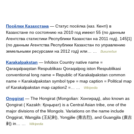
Посёлки Казахстана
— Статус посёлка (каз. Кенті) в
Казахстане по состоянию на 2010 год имеют 55 (по данным
Агентства статистики Республики Казахстан на 2011 год), 145[1]
(по данным Агентства Республики Казахстан по управлению
земельными ресурсами на 2012 год) или… …
Википедия
Karakalpakstan
— Infobox Country native name =
Qaraqalpaqstan Respublikası Qoraqalpog iston Respublikasi
conventional long name = Republic of Karakalpakstan common
name = Karakalpakstan symbol type = map caption = Political map
of Karakalpakstan map caption2 =… …
Wikipedia
Onggirat
— The Hongirat (Mongolian: Хонгирад), also known as
Qongirat ( Kazakh: Қоңырат) is a Central Asian tribe, one of the
major divisions of the Mongols. Variations on the name include
Onggirat, Wangjila (王紀剌), Yongjilie (雍吉烈), and Guangjila (廣吉
剌) in… …
Wikipedia